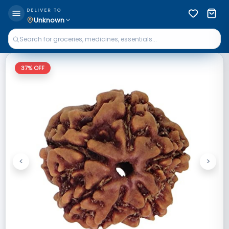
DELIVER TO
Unknown
37
% OFF
<
>
Previous
Next