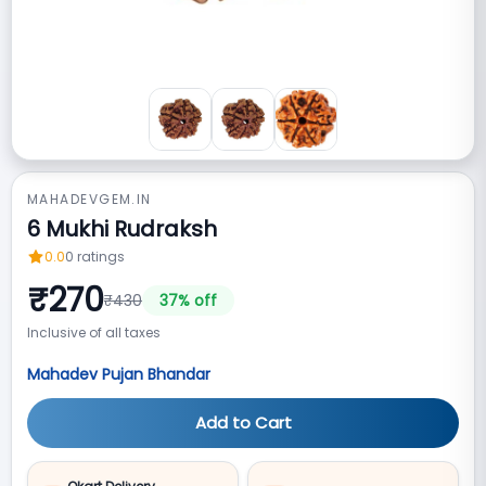
MAHADEVGEM.IN
6 Mukhi Rudraksh
0.0
0
ratings
₹
270
₹
430
37
% off
Inclusive of all taxes
Mahadev Pujan Bhandar
Add to Cart